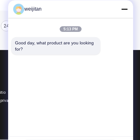
weijitan
24
25
26
5:13 PM
Good day, what product are you looking 
for?
Productos
Sabor sabroso
Sabor de las bebidas
itio
Sabor de panadería
 privacidad
Todas las categorías