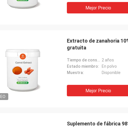
Mejor Precio
Extracto de zanahoria 1
gratuita
Tiempo de conservación:
2 años
Estado miembro:
En polvo
Muestra:
Disponible
Mejor Precio
DEO
Suplemento de fábrica 98