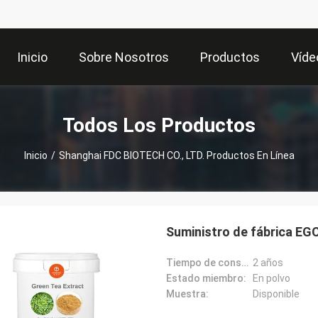
Inicio
Sobre Nosotros
Productos
Víde
Todos Los Productos
Inicio
/
Shanghai FDC BIOTECH CO., LTD. Productos En Línea
Suministro de fábrica EGC
Tiempo de conservación:
2 años
Estado miembro:
En polvo
Muestra:
Disponible