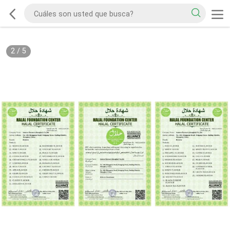
2
/
5