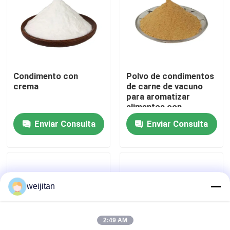
Sobre nosotros
Viaje de la fábrica
Condimento con
Polvo de condimentos
crema
de carne de vacuno
Control de calidad
para aromatizar
alimentos con
ingredientes naturales
Enviar Consulta
Enviar Consulta
Éntrenos en contacto con
Pida una cita
weijitan
Sabor sabroso
2:49 AM
Sabor de las bebidas