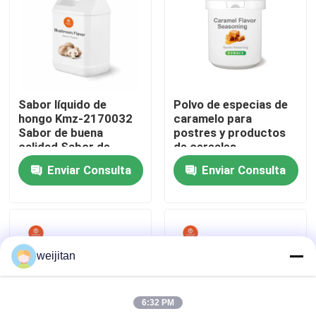
Sobre nosotros
Viaje de la fábrica
Sabor líquido de
Polvo de especias de
hongo Kmz-2170032
caramelo para
Control de calidad
Sabor de buena
postres y productos
calidad Sabor de
de cereales
alimentos
Enviar Consulta
Enviar Consulta
Éntrenos en contacto con
Pida una cita
weijitan
Sabor sabroso
6:32 PM
Sabor de las bebidas