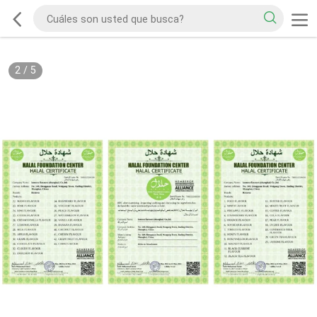
2
/
5