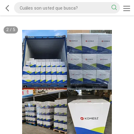
2
/
5