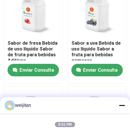
Sobre nosotros
Viaje de la fábrica
Sabor de fresa Bebida
Sabor a uva Bebida de
de uso líquido Sabor
uso líquido Sabor a
Control de calidad
de fruta para bebidas
fruta para bebidas
Aditivos
gomosas
Enviar Consulta
Enviar Consulta
Éntrenos en contacto con
Pida una cita
weijitan
Sabor sabroso
8:51 PM
Sabor de las bebidas