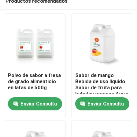
Productos recomendados
Polvo de sabor a fresa
Sabor de mango
de grado alimenticio
Bebida de uso líquido
en latas de 500g
Sabor de fruta para
bebidas gomoso Agrio
Hogar
dulce Fresco mango
Enviar Consulta
Enviar Consulta
de Indonesia de
Taiwan
Productos
Vídeos