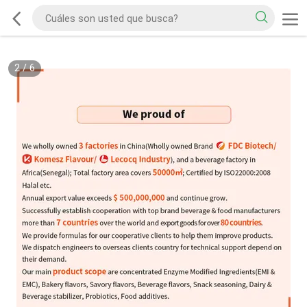
2
/
6