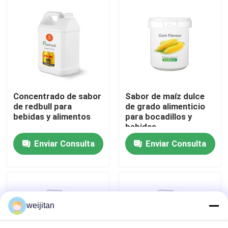
Sobre nosotros
Viaje de la fábrica
Control de calidad
Concentrado de sabor
Sabor de maíz dulce
de redbull para
de grado alimenticio
bebidas y alimentos
para bocadillos y
Éntrenos en contacto con
bebidas
Enviar Consulta
Enviar Consulta
Pida una cita
Sabor sabroso
weijitan
Sabor de las bebidas