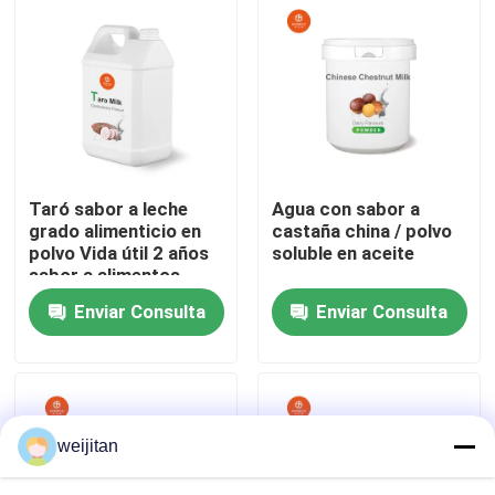
Sobre nosotros
Viaje de la fábrica
Control de calidad
Taró sabor a leche
Agua con sabor a
grado alimenticio en
castaña china / polvo
polvo Vida útil 2 años
soluble en aceite
Éntrenos en contacto con
sabor a alimentos
aditivo alimentario
Enviar Consulta
Enviar Consulta
líquido soluble en
agua/aceite
Pida una cita
Sabor sabroso
weijitan
Sabor de las bebidas