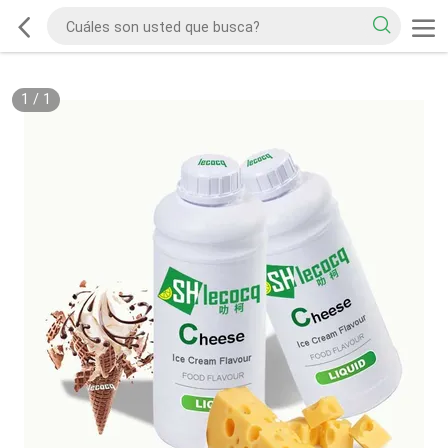
1
/
1