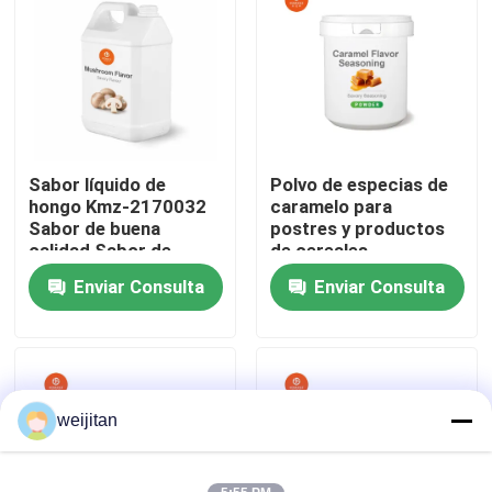
Sobre nosotros
Viaje de la fábrica
Sabor líquido de
Polvo de especias de
Control de calidad
hongo Kmz-2170032
caramelo para
Sabor de buena
postres y productos
calidad Sabor de
de cereales
Éntrenos en contacto con
alimentos
Enviar Consulta
Enviar Consulta
Pida una cita
Sabor sabroso
weijitan
Sabor de las bebidas