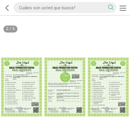
2
/
5