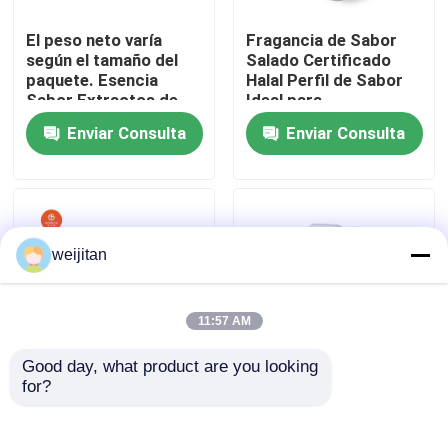
El peso neto varía
Fragancia de Sabor
según el tamaño del
Salado Certificado
paquete. Esencia
Halal Perfil de Sabor
Sabor Extractos de
Ideal para
alta pureza para
Optimización de
Enviar Consulta
Enviar Consulta
producción de
Sabor en Productos
bebidas y aplicaciones
Alimenticios, Bebidas
culinarias
y Cosméticos
weijitan
Hogar
11:57 AM
Good day, what product are you looking 
Productos
for?
Vida útil 12 meses
Vida útil 12 meses
Sabor salado
Almacenar sabores
Producto almacenado
sabrosos en un lugar
Vídeos