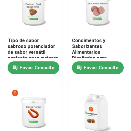
Tipo de sabor
Condimentos y
sabroso potenciador
Saborizantes
de sabor versátil
Alimentarios
perfecto para mejorar
Diseñados para
las notas saladas en
Mejorar los Perfiles de
Enviar Consulta
Enviar Consulta
sopas salsas y
Sabor en Productos
comidas listas
Alimenticios
Almacenar en Lugar
Seco Recomendado