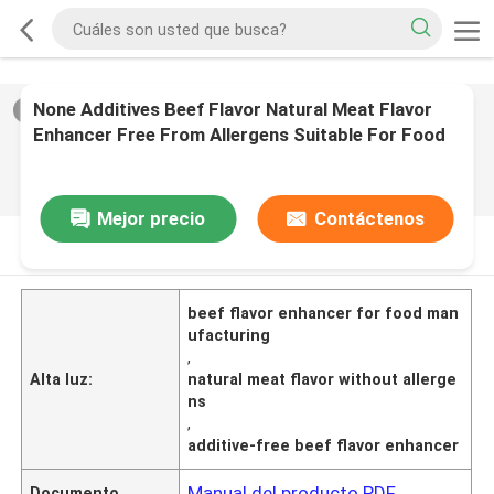
None Additives Beef Flavor Natural Meat Flavor
2
/
0
Enhancer Free From Allergens Suitable For Food
Manufacturing Applications
Mejor precio
Contáctenos
DESCRIPCIóN DE PRODUCTO
beef flavor enhancer for food man
ufacturing
,
Alta luz:
natural meat flavor without allerge
ns
,
additive-free beef flavor enhancer
Manual del producto PDF
Documento