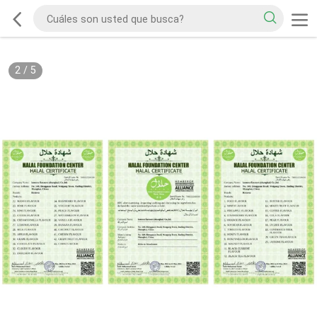
2
/
5