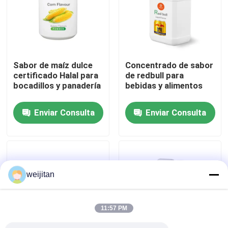
Sobre nosotros
Viaje de la fábrica
Sabor de maíz dulce
Concentrado de sabor
certificado Halal para
de redbull para
bocadillos y panadería
bebidas y alimentos
Control de calidad
Enviar Consulta
Enviar Consulta
Éntrenos en contacto con
Pida una cita
weijitan
Sabor sabroso
11:57 PM
Sabor de las bebidas