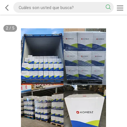
2
/
5