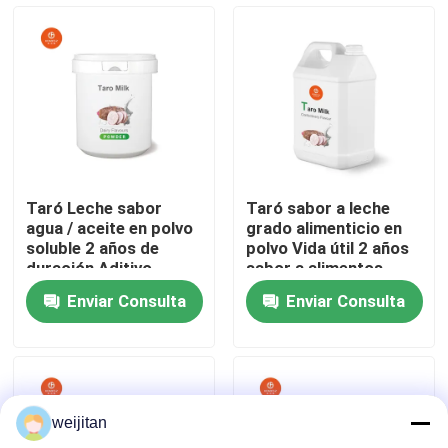
Sobre nosotros
Viaje de la fábrica
Control de calidad
Taró Leche sabor
Taró sabor a leche
agua / aceite en polvo
grado alimenticio en
Éntrenos en contacto con
soluble 2 años de
polvo Vida útil 2 años
duración Aditivo
sabor a alimentos
alimentario
aditivo alimentario
Enviar Consulta
Enviar Consulta
líquido soluble en
Pida una cita
agua/aceite
Sabor sabroso
weijitan
Sabor de las bebidas