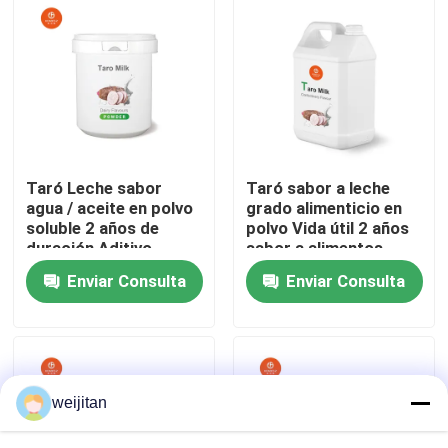
Sobre nosotros
Viaje de la fábrica
Control de calidad
Taró Leche sabor
Taró sabor a leche
agua / aceite en polvo
grado alimenticio en
soluble 2 años de
polvo Vida útil 2 años
Éntrenos en contacto con
duración Aditivo
sabor a alimentos
alimentario
aditivo alimentario
Enviar Consulta
Enviar Consulta
líquido soluble en
agua/aceite
Pida una cita
Sabor sabroso
weijitan
Sabor de las bebidas