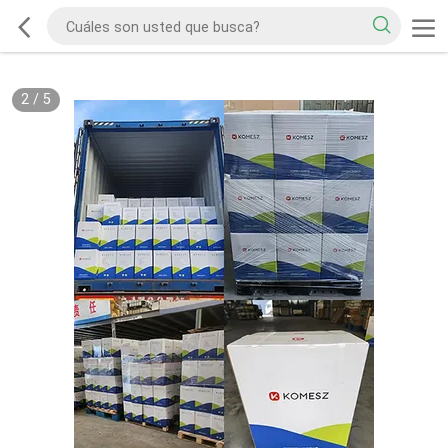
2
/
5