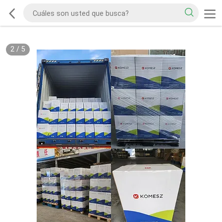
2
/
5