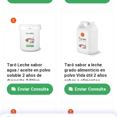
Sobre nosotros
Viaje de la fábrica
Control de calidad
Éntrenos en contacto con
Taró Leche sabor
Taró sabor a leche
agua / aceite en polvo
grado alimenticio en
soluble 2 años de
polvo Vida útil 2 años
duración Aditivo
sabor a alimentos
Pida una cita
alimentario
aditivo alimentario
Enviar Consulta
Enviar Consulta
líquido soluble en
agua/aceite
Sabor sabroso
Sabor de las bebidas