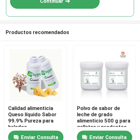
Continuar
Productos recomendados
Hogar
Calidad alimenticia
Polvo de sabor de
Queso líquido Sabor
leche de grado
Productos
99.9% Pureza para
alimenticio 500 g para
helados
galletas y productos
de confitería
Enviar Consulta
Enviar Consulta
Vídeos